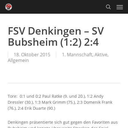
Skip
Men
to
main
search
content
FSV Denkingen – SV
Bubsheim (1:2) 2:4
18. Oktober 2015
1. Mannschaft
,
Aktive
,
Allgemein
Tore: 0:1 und 0:2 Paul Ratke (9. und 20.), 1:2 Andy
Dressler (30.), 1:3 Mark Grimm (75.), 2:3 Domenik Frank
(76.), 2:4 Erik Duarte (90.)
Denkingen präsentierte sich gut gegen den Favoriten aus