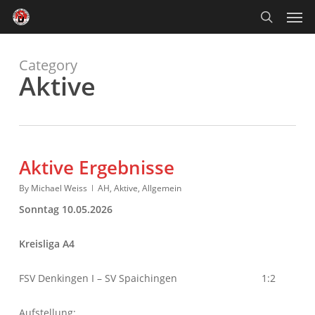
Skip
Men
to
main
search
content
Category
Aktive
Aktive Ergebnisse
By
Michael Weiss
AH
,
Aktive
,
Allgemein
Sonntag 10.05.2026
Kreisliga A4
FSV Denkingen I – SV Spaichingen 1:2
Aufstellung: