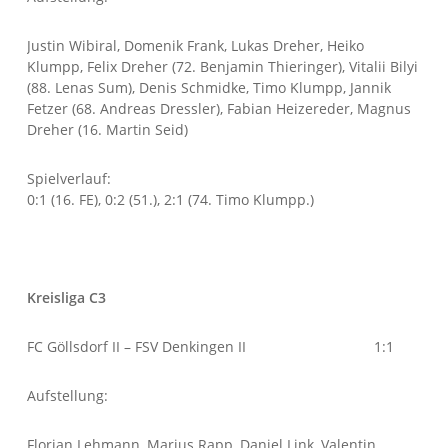
Justin Wibiral, Domenik Frank, Lukas Dreher, Heiko
Klumpp, Felix Dreher (72. Benjamin Thieringer), Vitalii Bilyi
(88. Lenas Sum), Denis Schmidke, Timo Klumpp, Jannik
Fetzer (68. Andreas Dressler), Fabian Heizereder, Magnus
Dreher (16. Martin Seid)
Spielverlauf:
0:1 (16. FE), 0:2 (51.), 2:1 (74. Timo Klumpp.)
Kreisliga C3
FC Göllsdorf II – FSV Denkingen II 1:1
Aufstellung:
Florian Lehmann, Marius Rapp, Daniel Link, Valentin