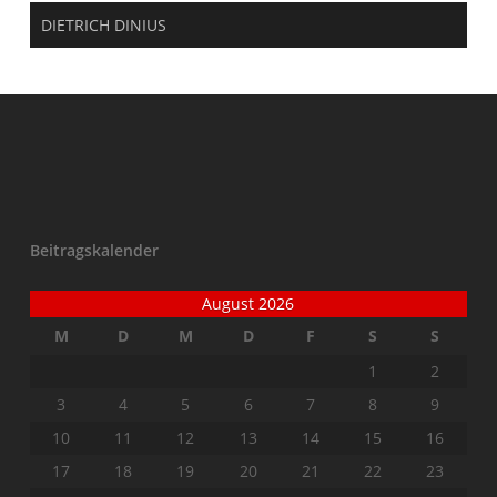
DIETRICH DINIUS
Beitragskalender
August 2026
M
D
M
D
F
S
S
1
2
3
4
5
6
7
8
9
10
11
12
13
14
15
16
17
18
19
20
21
22
23