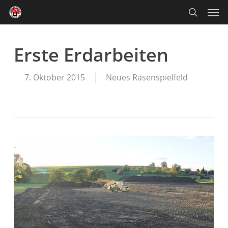
Skip
Men
to
main
search
content
Erste Erdarbeiten
7. Oktober 2015
Neues Rasenspielfeld