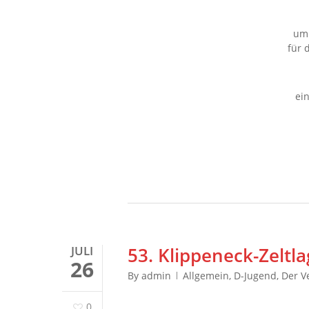
um 
für 
ei
JULI
53. Klippeneck-Zeltl
26
By
admin
Allgemein
,
D-Jugend
,
Der V
0