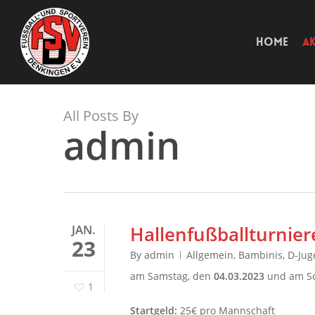
Skip
to
main
content
HOME
AK
All Posts By
admin
JAN.
Hallenfußballturnier
23
By
admin
Allgemein
,
Bambinis
,
D-Jug
am Samstag, den
04.03.2023
und am S
1
Startgeld:
25€ pro Mannschaft