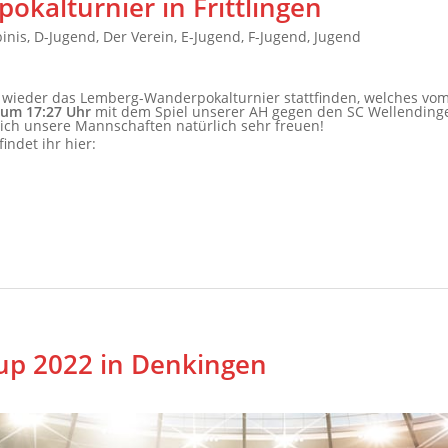
kalturnier in Frittlingen
inis
,
D-Jugend
,
Der Verein
,
E-Jugend
,
F-Jugend
,
Jugend
 wieder das Lemberg-Wanderpokalturnier stattfinden, welches vom 
 um 17:27 Uhr
mit dem Spiel unserer AH gegen den SC Wellending
ich unsere Mannschaften natürlich sehr freuen!
ndet ihr hier:
up 2022 in Denkingen