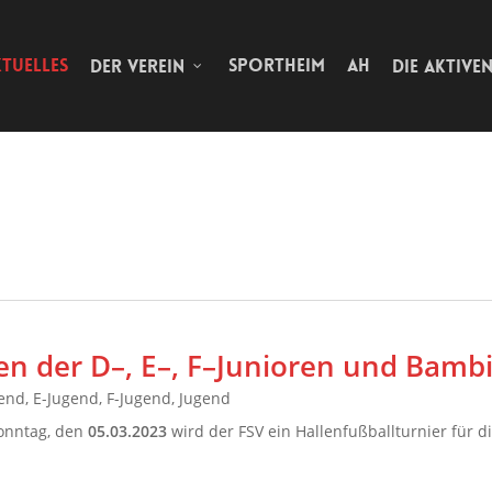
TUELLES
SPORTHEIM
AH
DER VEREIN
DIE AKTIVE
en der D–, E–, F–Junioren und Bamb
end
,
E-Jugend
,
F-Jugend
,
Jugend
onntag, den
05.03.2023
wird der FSV ein Hallenfußballturnier für d