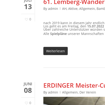
JULI
61. Lemberg-Wanderpo
13
By
admin
AH
,
Aktive
,
Allgemein
,
Bamb
0
nach 2019 kann in diesem Jahr endlich
Los geht es am Freitag, den
15.07.2022
Über zahlreiche Unterstützer würden s
Alle
Spielpläne
unserer Mannschaften fi
Weiterlesen
JUNI
ERDINGER Meister-C
08
By
admin
Allgemein
,
Der Verein
0