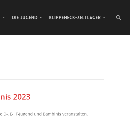
sea
N
DIE JUGEND
KLIPPENECK-ZELTLAGER
inis 2023
ie D-, E-, F-Jugend und Bambinis veranstalten.