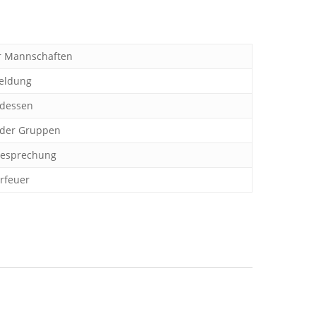
er Mannschaften
eldung
dessen
 der Gruppen
besprechung
rfeuer