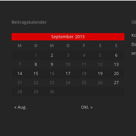
Beitragskalender
Ü
K
September 2015
D
M
D
M
D
F
S
S
I
1
2
3
4
5
6
7
8
9
10
11
12
13
14
15
16
17
18
19
20
21
22
23
24
25
26
27
28
29
30
« Aug.
Okt. »