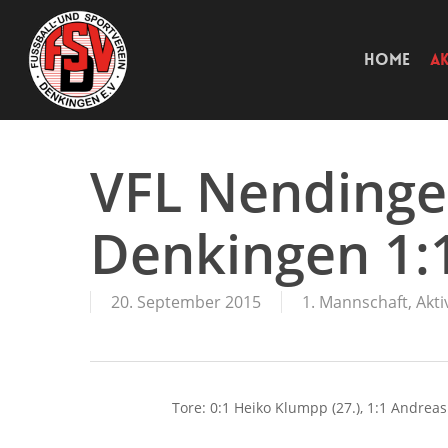
Skip
to
main
content
HOME
AK
VFL Nendinge
Denkingen 1:1
20. September 2015
1. Mannschaft
,
Akti
Tore: 0:1 Heiko Klumpp (27.), 1:1 Andreas