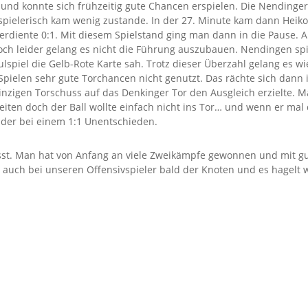
e und konnte sich frühzeitig gute Chancen erspielen. Die Nendinger 
 spielerisch kam wenig zustande. In der 27. Minute kam dann Heik
verdiente 0:1. Mit diesem Spielstand ging man dann in die Pause
och leider gelang es nicht die Führung auszubauen. Nendingen spie
lspiel die Gelb-Rote Karte sah. Trotz dieser Überzahl gelang es wie
ielen sehr gute Torchancen nicht genutzt. Das rächte sich dann i
 einzigen Torschuss auf das Denkinger Tor den Ausgleich erzielte.
eiten doch der Ball wollte einfach nicht ins Tor… und wenn er mal
leider bei einem 1:1 Unentschieden.
passt. Man hat von Anfang an viele Zweikämpfe gewonnen und mit g
auch bei unseren Offensivspieler bald der Knoten und es hagelt w