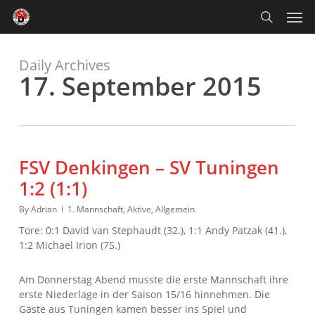
Skip
Men
to
main
search
content
Daily Archives
17. September 2015
FSV Denkingen – SV Tuningen
1:2 (1:1)
By
Adrian
1. Mannschaft
,
Aktive
,
Allgemein
Tore: 0:1 David van Stephaudt (32.), 1:1 Andy Patzak (41.),
1:2 Michael Irion (75.)
Am Donnerstag Abend musste die erste Mannschaft ihre
erste Niederlage in der Saison 15/16 hinnehmen. Die
Gäste aus Tuningen kamen besser ins Spiel und