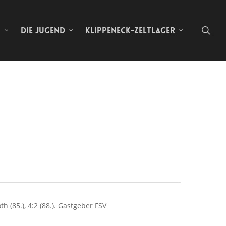
sea
N
DIE JUGEND
KLIPPENECK-ZELTLAGER
th (85.), 4:2 (88.). Gastgeber FSV