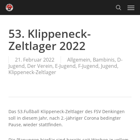
Skip
Men
to
main
search
content
53. Klippeneck-
Zeltlager 2022
21. Februar 2022
Allgemein
,
Bambinis
,
D-
Jugend
,
Der Verein
,
E-Jugend
,
F-Jugend
,
Jugend
,
Klippeneck-Zeltlager
Das 53.Fußball Klippeneck-Zeltlager des FSV Denkingen
soll in diesem Jahr, nach 2.-jähriger Corona bedingter
Pause, wieder stattfinden.
Die Planungen hierfür sind bereits seit Wochen in vollem