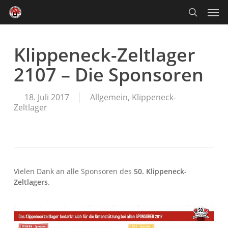
Skip
Men
to
main
search
content
Klippeneck-Zeltlager
2107 – Die Sponsoren
18. Juli 2017
Allgemein
,
Klippeneck-
Zeltlager
Vielen Dank an alle Sponsoren des
50. Klippeneck-
Zeltlagers
.