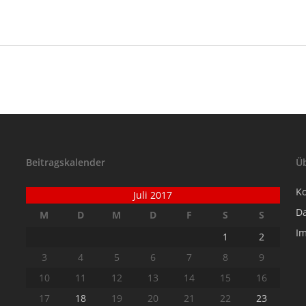
Beitragskalender
Ü
K
Juli 2017
D
M
D
M
D
F
S
S
I
1
2
3
4
5
6
7
8
9
10
11
12
13
14
15
16
17
18
19
20
21
22
23