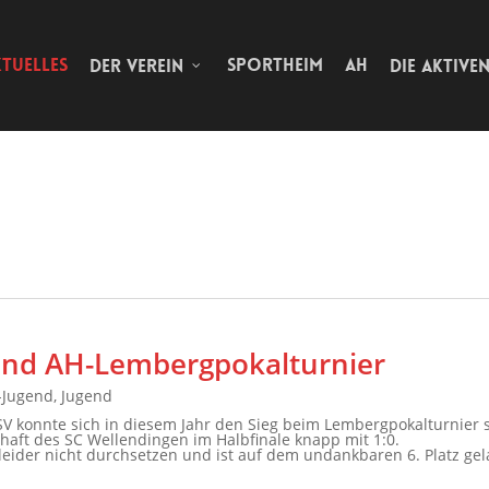
TUELLES
SPORTHEIM
AH
DER VEREIN
DIE AKTIVE
und AH-Lembergpokalturnier
-Jugend
,
Jugend
SV konnte sich in diesem Jahr den Sieg beim Lembergpokalturnier 
aft des SC Wellendingen im Halbfinale knapp mit 1:0.
 leider nicht durchsetzen und ist auf dem undankbaren 6. Platz gel