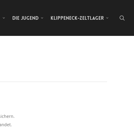
sea
N
DIE JUGEND
KLIPPENECK-ZELTLAGER
sichern.
andet.