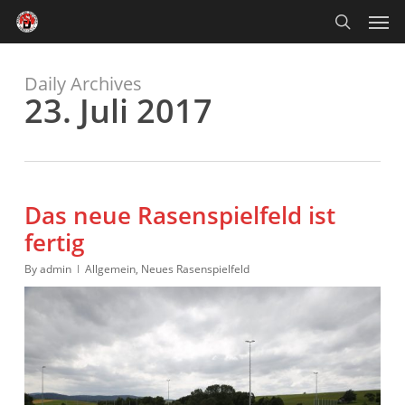
Skip
Men
to
main
search
content
Daily Archives
23. Juli 2017
Das neue Rasenspielfeld ist
fertig
By
admin
Allgemein
,
Neues Rasenspielfeld