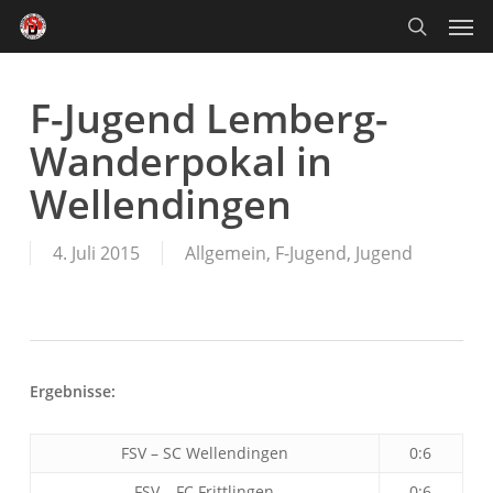
Skip
Men
to
main
search
content
F-Jugend Lemberg-
Wanderpokal in
Wellendingen
4. Juli 2015
Allgemein
,
F-Jugend
,
Jugend
Ergebnisse:
FSV – SC Wellendingen
0:6
FSV – FC Frittlingen
0:6