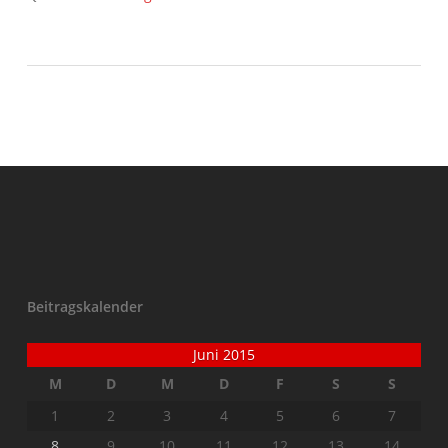
Beitragskalender
Juni 2015
M
D
M
D
F
S
S
1
2
3
4
5
6
7
8
9
10
11
12
13
14