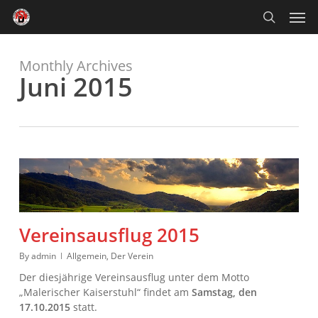
Skip
Men
to
main
search
content
Monthly Archives
Juni 2015
Vereinsausflug 2015
By
admin
Allgemein
,
Der Verein
Der diesjährige Vereinsausflug unter dem Motto
„Malerischer Kaiserstuhl“ findet am
Samstag, den
17.10.2015
statt.