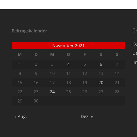
Beitragskalender
Ü
K
November 2021
D
M
D
M
D
F
S
S
I
1
2
3
4
5
6
7
8
9
10
11
12
13
14
15
16
17
18
19
20
21
22
23
24
25
26
27
28
29
30
« Aug.
Dez. »