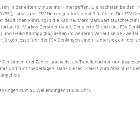
en in der elften Minute ins Hintertreffen. Die nächsten beiden 
9./35.), sodass der FSV Denkingen fortan mit 3:0 führte. Der FSV 
r deutlichen Führung in die Kabine. Marc Marquart tauschte zur Ha
 fortan für Markus Gerstner dabei. Der vierte Streich des FSV Den
(80.) und Heiko Klumpp (86.) ließen im weiteren Verlauf keine Zwei
r Jürgen Jesse fuhr der FSV Denkingen einen Kantersieg ein, der s
V Denkingen drei Zähler und weist als Tabellenachter nun insgesa
emis und fünf Niederlagen. Dank dieses Dreiers zum Abschluss de
l angehen.
nkingen zum SC Wellendingen (15:30 Uhr).