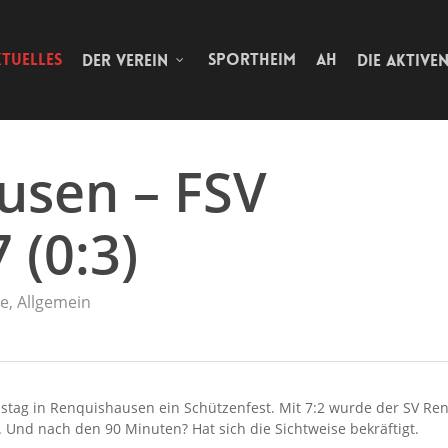
TUELLES
SPORTHEIM
AH
DER VEREIN
DIE AKTIVE
usen – FSV
 (0:3)
ve
,
Allgemein
stag in Renquishausen ein Schützenfest. Mit 7:2 wurde der SV Re
 Und nach den 90 Minuten? Hat sich die Sichtweise bekräftigt.