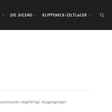
sea
N
DIE JUGEND
KLIPPENECK-ZELTLAGER
nquishausen abgefertigt. Ausgangslage?