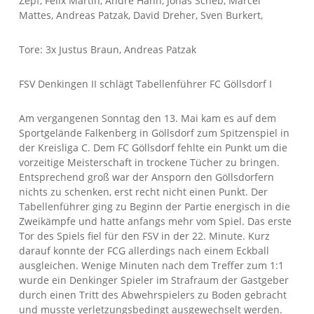
Zepf, Felix Martin, Andre Hahn, Jonas Scheb, Marcel
Mattes, Andreas Patzak, David Dreher, Sven Burkert,
Tore: 3x Justus Braun, Andreas Patzak
FSV Denkingen II schlägt Tabellenführer FC Göllsdorf I
Am vergangenen Sonntag den 13. Mai kam es auf dem
Sportgelände Falkenberg in Göllsdorf zum Spitzenspiel in
der Kreisliga C. Dem FC Göllsdorf fehlte ein Punkt um die
vorzeitige Meisterschaft in trockene Tücher zu bringen.
Entsprechend groß war der Ansporn den Göllsdorfern
nichts zu schenken, erst recht nicht einen Punkt. Der
Tabellenführer ging zu Beginn der Partie energisch in die
Zweikämpfe und hatte anfangs mehr vom Spiel. Das erste
Tor des Spiels fiel für den FSV in der 22. Minute. Kurz
darauf konnte der FCG allerdings nach einem Eckball
ausgleichen. Wenige Minuten nach dem Treffer zum 1:1
wurde ein Denkinger Spieler im Strafraum der Gastgeber
durch einen Tritt des Abwehrspielers zu Boden gebracht
und musste verletzungsbedingt ausgewechselt werden.