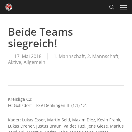
Skip
Men
to
main
search
content
Beide Teams
siegreich!
17. Mai 2018
1. Mannschaft
,
2. Mannschaft
,
Aktive
,
Allgemein
Kreisliga C2:
FC Göllsdorf – FSV Denkingen II (1:1) 1:4
Kader: Lukas Esser, Martin Seid, Maxim Diez, Kevin Frank,
Lukas Dreher, Justus Braun, Valdet Tuzi, Jens Giese, Marius