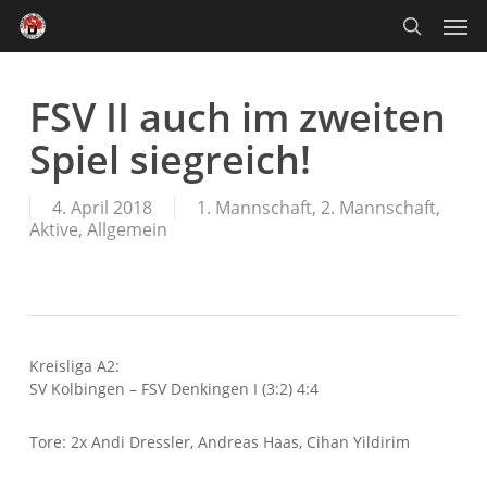
Skip
Men
to
main
search
content
FSV II auch im zweiten
Spiel siegreich!
4. April 2018
1. Mannschaft
,
2. Mannschaft
,
Aktive
,
Allgemein
Kreisliga A2:
SV Kolbingen – FSV Denkingen I (3:2) 4:4
Tore: 2x Andi Dressler, Andreas Haas, Cihan Yildirim