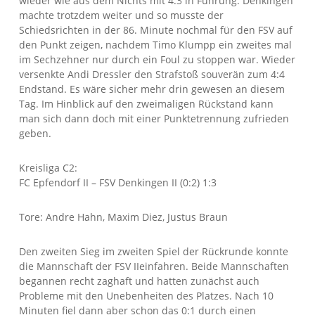
wieder wie aus dem Nichts mit 4:3 in Führung. Denkingen
machte trotzdem weiter und so musste der
Schiedsrichten in der 86. Minute nochmal für den FSV auf
den Punkt zeigen, nachdem Timo Klumpp ein zweites mal
im Sechzehner nur durch ein Foul zu stoppen war. Wieder
versenkte Andi Dressler den Strafstoß souverän zum 4:4
Endstand. Es wäre sicher mehr drin gewesen an diesem
Tag. Im Hinblick auf den zweimaligen Rückstand kann
man sich dann doch mit einer Punktetrennung zufrieden
geben.
Kreisliga C2:
FC Epfendorf II – FSV Denkingen II (0:2) 1:3
Tore: Andre Hahn, Maxim Diez, Justus Braun
Den zweiten Sieg im zweiten Spiel der Rückrunde konnte
die Mannschaft der FSV IIeinfahren. Beide Mannschaften
begannen recht zaghaft und hatten zunächst auch
Probleme mit den Unebenheiten des Platzes. Nach 10
Minuten fiel dann aber schon das 0:1 durch einen