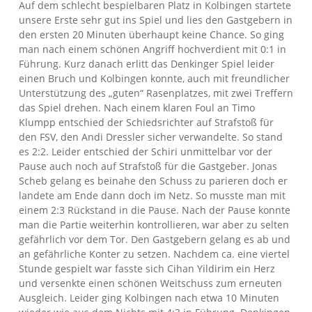
Auf dem schlecht bespielbaren Platz in Kolbingen startete
unsere Erste sehr gut ins Spiel und lies den Gastgebern in
den ersten 20 Minuten überhaupt keine Chance. So ging
man nach einem schönen Angriff hochverdient mit 0:1 in
Führung. Kurz danach erlitt das Denkinger Spiel leider
einen Bruch und Kolbingen konnte, auch mit freundlicher
Unterstützung des „guten“ Rasenplatzes, mit zwei Treffern
das Spiel drehen. Nach einem klaren Foul an Timo
Klumpp entschied der Schiedsrichter auf Strafstoß für
den FSV, den Andi Dressler sicher verwandelte. So stand
es 2:2. Leider entschied der Schiri unmittelbar vor der
Pause auch noch auf Strafstoß für die Gastgeber. Jonas
Scheb gelang es beinahe den Schuss zu parieren doch er
landete am Ende dann doch im Netz. So musste man mit
einem 2:3 Rückstand in die Pause. Nach der Pause konnte
man die Partie weiterhin kontrollieren, war aber zu selten
gefährlich vor dem Tor. Den Gastgebern gelang es ab und
an gefährliche Konter zu setzen. Nachdem ca. eine viertel
Stunde gespielt war fasste sich Cihan Yildirim ein Herz
und versenkte einen schönen Weitschuss zum erneuten
Ausgleich. Leider ging Kolbingen nach etwa 10 Minuten