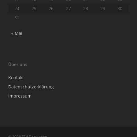
24
25
26
27
28
29
30
31
« Mai
Über uns
Kontakt
Datenschutzerklärung
Impressum
© 2026 FSV Denkingen.