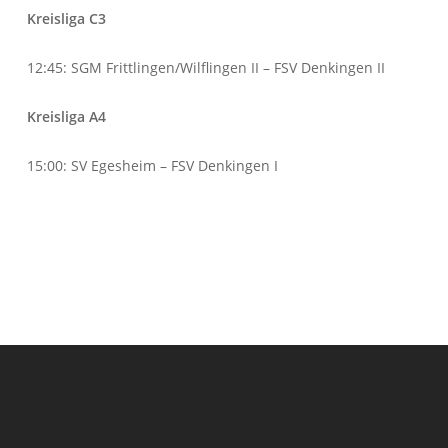
Kreisliga C3
12:45: SGM Frittlingen/Wilflingen II – FSV Denkingen II
Kreisliga A4
15:00: SV Egesheim – FSV Denkingen I