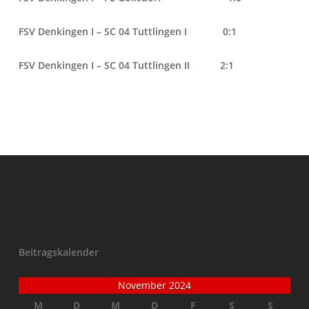
FSV Denkingen I – SC 04 Tuttlingen I 0:1
FSV Denkingen I – SC 04 Tuttlingen II 2:1
Beitragskalender
November 2024
M
D
M
D
F
S
S