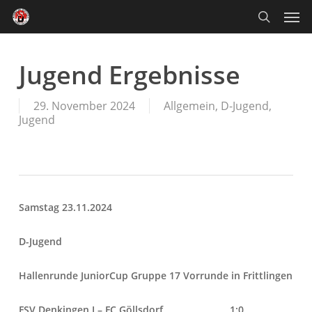
Skip
Men
to
main
search
content
Jugend Ergebnisse
29. November 2024
Allgemein
,
D-Jugend
,
Jugend
Samstag 23.11.2024
D-Jugend
Hallenrunde JuniorCup Gruppe 17 Vorrunde in Frittlingen
FSV Denkingen I – FC Göllsdorf 1:0