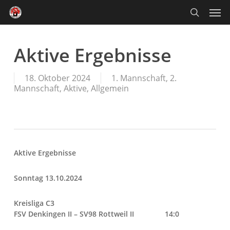
Skip
Men
to
main
search
content
Aktive Ergebnisse
18. Oktober 2024
1. Mannschaft
,
2.
Mannschaft
,
Aktive
,
Allgemein
Aktive Ergebnisse
Sonntag 13.10.2024
Kreisliga C3
FSV Denkingen II – SV98 Rottweil II 14:0