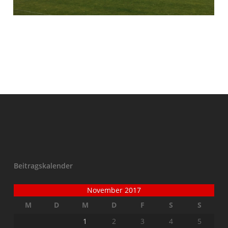
Beitragskalender
November 2017
M
D
M
D
F
S
S
1
2
3
4
5