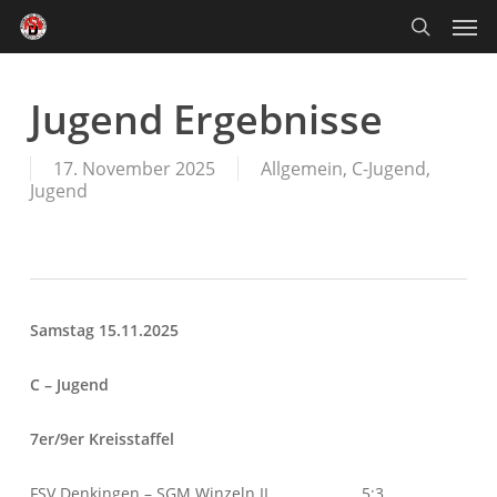
Skip
Men
to
main
search
content
Jugend Ergebnisse
17. November 2025
Allgemein
,
C-Jugend
,
Jugend
Samstag 15.11.2025
C – Jugend
7er/9er Kreisstaffel
FSV Denkingen – SGM Winzeln II 5:3