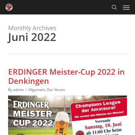
Skip
Men
to
main
search
content
Monthly Archives
Juni 2022
ERDINGER Meister-Cup 2022 in
Denkingen
By
admin
Allgemein
,
Der Verein